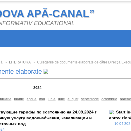
DOVA APĂ-CANAL”
 INFORMATIV EDUCATIONAL
nă
»
LITERATURA
»
Culegerile de documente elaborate de către Direcţia Execu
ente elaborate
2026
2025
2024
2023
2022
2021
2020
2019
ebruarie
martie
aprilie
mai
iunie
iulie
august
septembrie
octombrie
noiemb
вующие тарифы по состоянию на 24.09.2024 г
Start l
чную услугу водоснабжения, канализации и
aprovizionă
сточных вод
10.04.20
2024