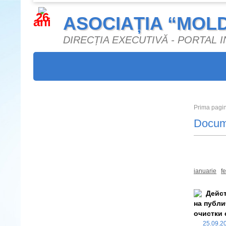
26
ASOCIAȚIA “MOL
ani
DIRECȚIA EXECUTIVĂ - PORTAL
Prima pagi
Docum
Toate
ianuarie
f
Дейст
на публи
очистки 
25.09.