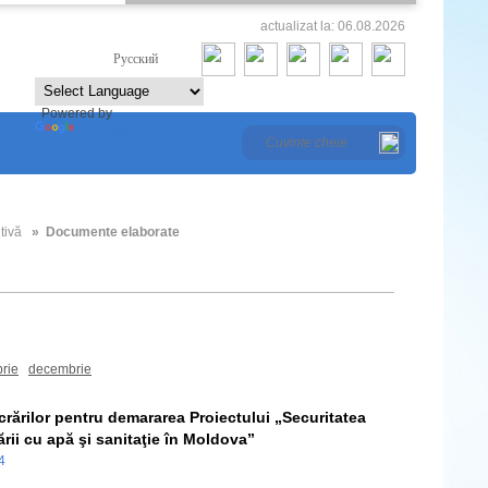
actualizat la: 06.08.2026
Româna
Русский
Powered by
Translate
tivă
» Documente elaborate
2018
2017
rie
decembrie
ucrărilor pentru demararea Proiectului „Securitatea
rii cu apă şi sanitaţie în Moldova”
24