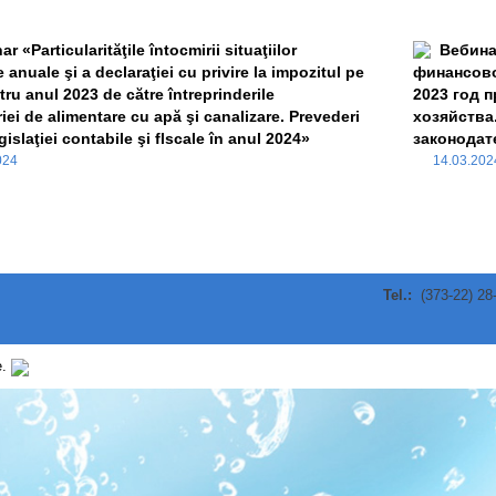
r «Particularităţile întocmirii situaţiilor
Вебина
e anuale şi a declaraţiei cu privire la impozitul pe
финансово
tru anul 2023 de către întreprinderile
2023 год 
ei de alimentare cu apă şi canalizare. Prevederi
хозяйства
gislaţiei contabile şi flscale în anul 2024»
законодат
2024
14.03.20
Tel.:
(373-22) 28
e.