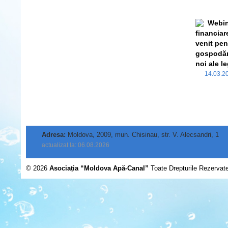
Webina
financiar
venit pen
gospodări
noi ale le
14.03.
Adresa:
Moldova, 2009, mun. Chisinau, str. V. Alecsandri, 1
actualizat la: 06.08.2026
© 2026
Asociația “Moldova Apă-Canal”
Toate Drepturile Rezervat