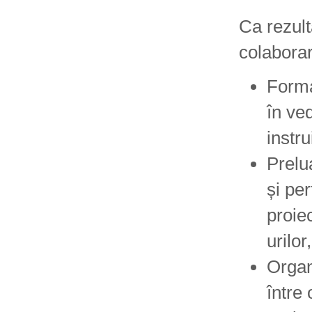
Ca rezult
colaborar
Forma
în ve
instru
Prelu
și per
proie
urilor
Organ
între