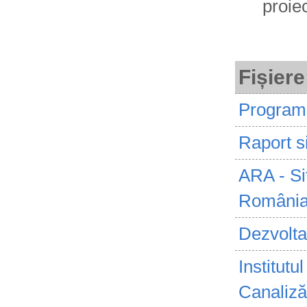
proiec
Fișiere
Program
Raport s
ARA - Sit
Români
Dezvoltar
Institut
Canalizăr