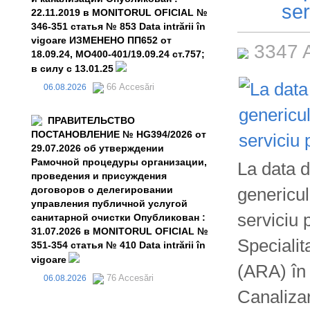
ser
22.11.2019 в MONITORUL OFICIAL №
346-351 статья № 853 Data intrării în
vigoare ИЗМЕНЕНО ПП652 от
3347 
18.09.24, MO400-401/19.09.24 ст.757;
в силу с 13.01.25
66 Accesări
06.08.2026
ПРАВИТЕЛЬСТВО
ПОСТАНОВЛЕНИЕ № HG394/2026 от
29.07.2026 об утверждении
Рамочной процедуры организации,
La data d
проведения и присуждения
договоров о делегировании
genericul
управления публичной услугой
serviciu 
санитарной очистки Опубликован :
31.07.2026 в MONITORUL OFICIAL №
Speciali
351-354 статья № 410 Data intrării în
vigoare
(ARA) în 
76 Accesări
06.08.2026
Canaliza