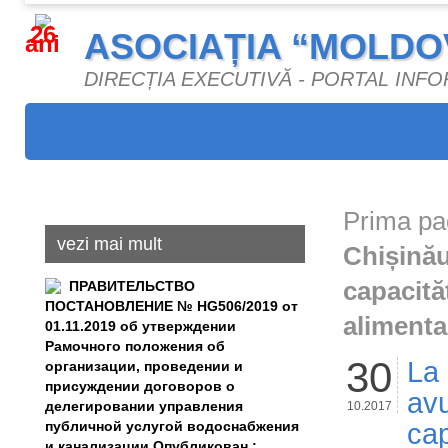
26
ASOCIAȚIA “MOLDO
ani
DIRECȚIA EXECUTIVĂ - PORTAL INF
Prima pa
vezi mai mult
Chișinău
capacită
ПРАВИТЕЛЬСТВО
ПОСТАНОВЛЕНИЕ № HG506/2019 от
alimenta
01.11.2019 об утверждении
Рамочного положения об
30
La 
организации, проведении и
присуждении договоров о
avu
делегировании управления
10.2017
публичной услугой водоснабжения
cap
и канализации Опубликован :