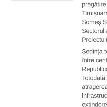
pregătire
Timișoara
Someș S.A
Sectorul
Proiectul
Ședința t
între cen
Republic
Totodată,
atragerea
infrastruc
extindere