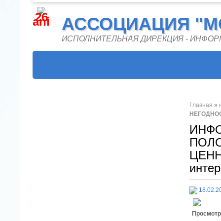
26
АССОЦИАЦИЯ "M
ani
ИСПОЛНИТЕЛЬНАЯ ДИРЕКЦИЯ - ИНФО
Главная
»
НЕГОДНОС
ИНФ
ПОЛО
ЦЕНН
интер
18.02.2
Просмотр