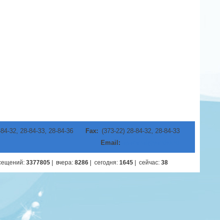
-84-32, 28-84-33, 28-84-36
Fax:
(373-22) 28-84-32, 28-84-33
Email:
apacanal@yandex.ru
осещений
:
3377805
|
вчера
:
8286
|
сегодня
:
1645
|
cейчас
:
38