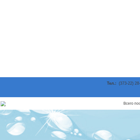
Тел.:
(373-22) 28
ы
Всего п