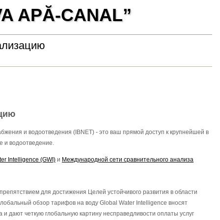
VA APĂ-CANAL”
ализацию
ацию
жения и водоотведения (IBNET) - это ваш прямой доступ к крупнейшей в
е и водоотведение.
er Intelligence (GWI)
и
Международной сети сравнительного анализа
 препятствием для достижения Целей устойчивого развития в области
обальный обзор тарифов на воду Global Water Intelligence вносят
а и дают четкую глобальную картину несправедливости оплаты услуг