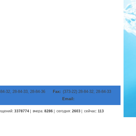
-84-32, 28-84-33, 28-84-36
Fax:
(373-22) 28-84-32, 28-84-33
Email:
apacanal@yandex.ru
сещений
:
3378774
|
вчера
:
8286
|
сегодня
:
2603
|
cейчас
:
113