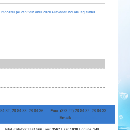
-84-32, 28-84-33, 28-84-36
Fax:
(373-22) 28-84-32, 28-84-33
Email:
apacanal@yandex.ru
Total vizitatori
:
3381699
|
ieri
:
3567
|
azi
:
1930
|
online
:
148