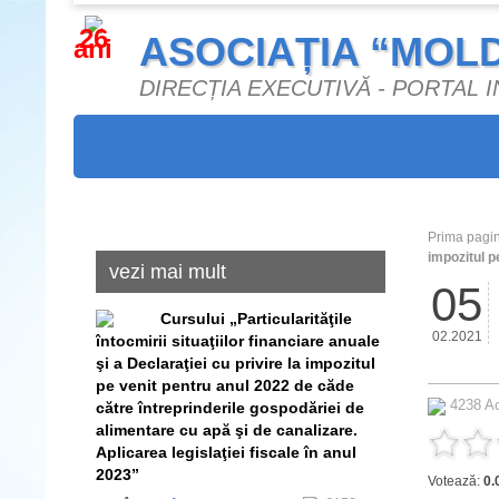
26
ASOCIAȚIA “MOL
ani
DIRECȚIA EXECUTIVĂ - PORTAL
Prima pagi
impozitul p
vezi mai mult
05
Сursului „Particularităţile
02.2021
întocmirii situaţiilor financiare anuale
şi a Declaraţiei cu privire la impozitul
pe venit pentru anul 2022 de căde
4238 A
către întreprinderile gospodăriei de
alimentare cu apă şi de canalizare.
Aplicarea legislaţiei fiscale în anul
2023”
Votează:
0.