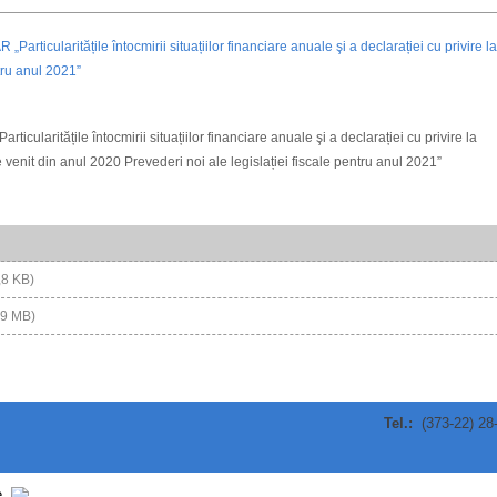
ticularitățile întocmirii situațiilor financiare anuale şi a declarației cu privire la
 venit din anul 2020 Prevederi noi ale legislației fiscale pentru anul 2021”
,8 KB)
09 MB)
Tel.:
(373-22) 28
e.