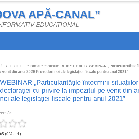
DOVA APĂ-CANAL”
 INFORMATIV EDUCATIONAL
nă
»
Institutul de formare continuie
»
INSTRUIRI
» WEBINAR „Particularitățile înt
e venit din anul 2020 Prevederi noi ale legislației fiscale pentru anul 2021”
WEBINAR „Particularitățile întocmirii situațiilor
declarației cu privire la impozitul pe venit din
noi ale legislației fiscale pentru anul 2021”
ccesări
0
/5 (0 Voturi )