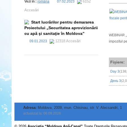
6152
Vezi în :
româna
07.02.2023
Accesări
Start lucrărilor pentru demararea
Proiectului „Securitatea aprovizionării
cu apă şi sanitaţie în Moldova”
WEBINAR „Par
12318 Accesări
09.01.2023
impozitul pe
Fișiere:
Day 3
(138
День 3
(2,
Adresa:
Moldova, 2009, mun. Chisinau, str. V. Alecsandri, 1
actualizat la: 06.08.2026
© 2026
Asociația “Moldova Apă-Canal”
Toate Drepturile Rezervat