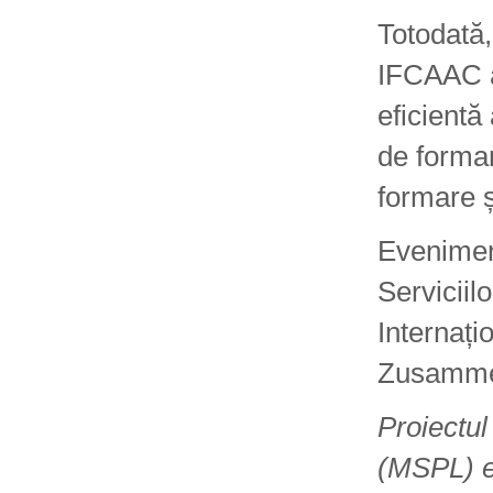
Totodată,
IFCAAC au
eficientă
de formar
formare ș
Evenimen
Servicii
Internați
Zusammen
Proiectul
(MSPL) e