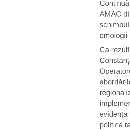
Continuă 
AMAC din
schimbul
omologii
Ca rezult
Constanț
Operatoru
abordăril
regionali
implementa
evidența 
politica t