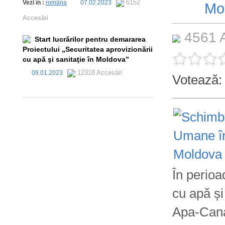
6152
Vezi în :
româna
07.02.2023
Mo
Accesări
4561 
Start lucrărilor pentru demararea
Proiectului „Securitatea aprovizionării
cu apă şi sanitaţie în Moldova”
12318 Accesări
09.01.2023
Votează
În perioa
cu apă și
Apa-Canal