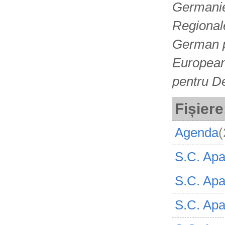
Germaniei
Regionale
German p
European
pentru D
Fișiere
Agenda
(
S.C. Apav
S.C. Apa
S.C. Apa