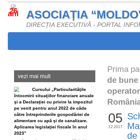
26
ASOCIAȚIA “MOLDO
ani
DIRECȚIA EXECUTIVĂ - PORTAL INF
Prima pa
vezi mai mult
de bune 
operator
Сursului „Particularităţile
întocmirii situaţiilor financiare anuale
România
şi a Declaraţiei cu privire la impozitul
pe venit pentru anul 2022 de căde
05
Sch
către întreprinderile gospodăriei de
alimentare cu apă şi de canalizare.
Man
Aplicarea legislaţiei fiscale în anul
12.2017
2023”
de 