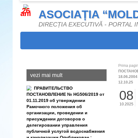
26
ASOCIAȚIA “MOL
ani
DIRECȚIA EXECUTIVĂ - PORTAL
Prima pagi
ПОСТАНОВЛ
vezi mai mult
18.06.2004
12.10.25
ПРАВИТЕЛЬСТВО
08
ПОСТАНОВЛЕНИЕ № HG506/2019 от
01.11.2019 об утверждении
10.2025
Рамочного положения об
организации, проведении и
присуждении договоров о
делегировании управления
публичной услугой водоснабжения
и канализации Опубликован :