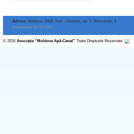
Adresa:
Moldova, 2009, mun. Chisinau, str. V. Alecsandri, 1
actualizat la: 06.08.2026
© 2026
Asociația “Moldova Apă-Canal”
Toate Drepturile Rezervate.