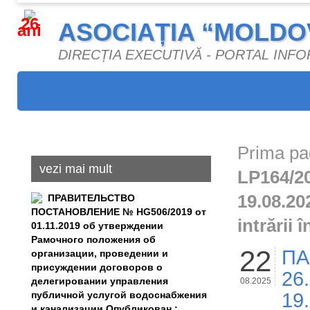
26
ASOCIAȚIA “MOLDO
ani
DIRECȚIA EXECUTIVĂ - PORTAL INF
Prima pa
vezi mai mult
LP164/2
19.08.2
ПРАВИТЕЛЬСТВО
ПОСТАНОВЛЕНИЕ № HG506/2019 от
intrării 
01.11.2019 об утверждении
Рамочного положения об
22
ПА
организации, проведении и
присуждении договоров о
26
делегировании управления
08.2025
публичной услугой водоснабжения
19
и канализации Опубликован :