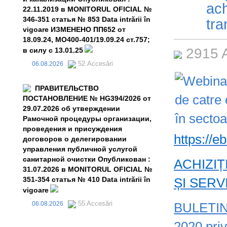
ach
22.11.2019 в MONITORUL OFICIAL №
346-351 статья № 853 Data intrării în
tra
vigoare ИЗМЕНЕНО ПП652 от
18.09.24, MO400-401/19.09.24 ст.757;
2915 
в силу с 13.01.25
52 Accesări
06.08.2026
ПРАВИТЕЛЬСТВО
ПОСТАНОВЛЕНИЕ № HG394/2026 от
29.07.2026 об утверждении
Рамочной процедуры организации,
проведения и присуждения
https://
договоров о делегировании
управления публичной услугой
санитарной очистки Опубликован :
ACHIZIȚ
31.07.2026 в MONITORUL OFICIAL №
351-354 статья № 410 Data intrării în
ȘI SERV
vigoare
55 Accesări
06.08.2026
BULETIN
2020 privi