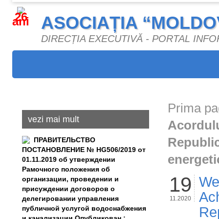
26
ASOCIAȚIA “MOLDO
ani
DIRECȚIA EXECUTIVĂ - PORTAL INF
Prima pa
vezi mai mult
Acordului
Republic
ПРАВИТЕЛЬСТВО
ПОСТАНОВЛЕНИЕ № HG506/2019 от
energetic
01.11.2019 об утверждении
Рамочного положения об
19
Web
организации, проведении и
присуждении договоров о
Ach
делегировании управления
11.2020
публичной услугой водоснабжения
Rep
и канализации Опубликован :