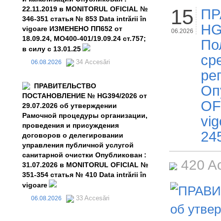
22.11.2019 в MONITORUL OFICIAL №
15
ПР
346-351 статья № 853 Data intrării în
HG
vigoare ИЗМЕНЕНО ПП652 от
06.2026
18.09.24, MO400-401/19.09.24 ст.757;
По
в силу с 13.01.25
ср
34 Accesări
06.08.2026
ре
ПРАВИТЕЛЬСТВО
Оп
ПОСТАНОВЛЕНИЕ № HG394/2026 от
OFI
29.07.2026 об утверждении
Рамочной процедуры организации,
vi
проведения и присуждения
245
договоров о делегировании
управления публичной услугой
санитарной очистки Опубликован :
420 A
31.07.2026 в MONITORUL OFICIAL №
351-354 статья № 410 Data intrării în
vigoare
33 Accesări
06.08.2026