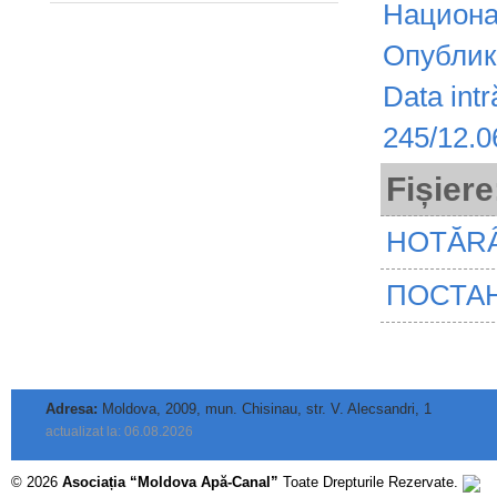
Fișiere
HOTĂRÂ
ПОСТАН
Adresa:
Moldova, 2009, mun. Chisinau, str. V. Alecsandri, 1
actualizat la: 06.08.2026
© 2026
Asociația “Moldova Apă-Canal”
Toate Drepturile Rezervate.