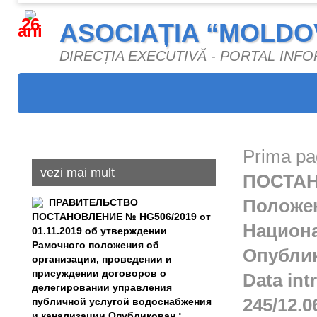
26
ASOCIAȚIA “MOLDO
ani
DIRECȚIA EXECUTIVĂ - PORTAL INF
Prima pa
vezi mai mult
ПОСТАНО
Положе
ПРАВИТЕЛЬСТВО
ПОСТАНОВЛЕНИЕ № HG506/2019 от
Национа
01.11.2019 об утверждении
Рамочного положения об
Опублик
организации, проведении и
присуждении договоров о
Data int
делегировании управления
245/12.0
публичной услугой водоснабжения
и канализации Опубликован :