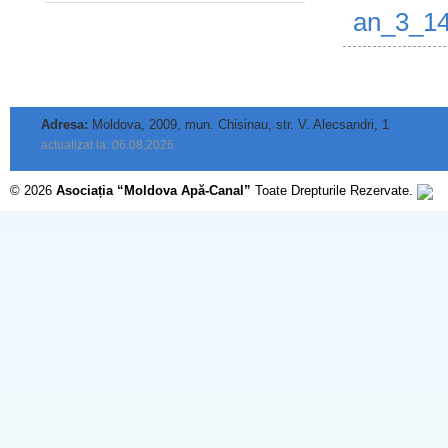
an_3_14
Adresa:
Moldova, 2009, mun. Chisinau, str. V. Alecsandri, 1
actualizat la: 06.08.2026
© 2026
Asociația “Moldova Apă-Canal”
Toate Drepturile Rezervate.