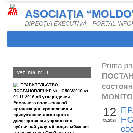
26
ASOCIAȚIA “MOLDO
ani
DIRECȚIA EXECUTIVĂ - PORTAL INF
Prima pa
vezi mai mult
ПОСТАНО
состоян
ПРАВИТЕЛЬСТВО
ПОСТАНОВЛЕНИЕ № HG506/2019 от
MONITOR
01.11.2019 об утверждении
Рамочного положения об
12
ПР
организации, проведении и
присуждении договоров о
HG
делегировании управления
05.2026
публичной услугой водоснабжения
со
и канализации Опубликован :