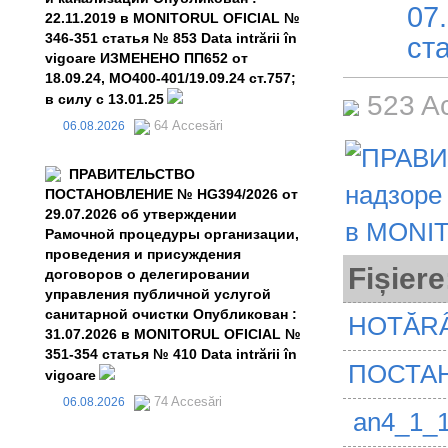
07
22.11.2019 в MONITORUL OFICIAL №
346-351 статья № 853 Data intrării în
ста
vigoare ИЗМЕНЕНО ПП652 от
18.09.24, MO400-401/19.09.24 ст.757;
523 A
в силу с 13.01.25
64 Accesări
06.08.2026
ПРАВИТЕЛЬСТВО
ПОСТАНОВЛЕНИЕ № HG394/2026 от
29.07.2026 об утверждении
Рамочной процедуры организации,
проведения и присуждения
Fișiere
договоров о делегировании
управления публичной услугой
санитарной очистки Опубликован :
HOTĂRÂ
31.07.2026 в MONITORUL OFICIAL №
351-354 статья № 410 Data intrării în
ПОСТАН
vigoare
74 Accesări
06.08.2026
an4_1_