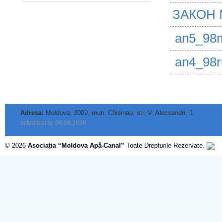
ЗАКОН 
an5_98
an4_98r
Adresa:
Moldova, 2009, mun. Chisinau, str. V. Alecsandri, 1
actualizat la: 06.08.2026
© 2026
Asociația “Moldova Apă-Canal”
Toate Drepturile Rezervate.