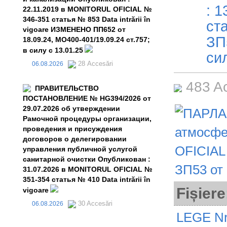
: 
22.11.2019 в MONITORUL OFICIAL №
346-351 статья № 853 Data intrării în
ста
vigoare ИЗМЕНЕНО ПП652 от
ЗП
18.09.24, MO400-401/19.09.24 ст.757;
в силу с 13.01.25
си
28 Accesări
06.08.2026
483 A
ПРАВИТЕЛЬСТВО
ПОСТАНОВЛЕНИЕ № HG394/2026 от
29.07.2026 об утверждении
Рамочной процедуры организации,
проведения и присуждения
договоров о делегировании
управления публичной услугой
санитарной очистки Опубликован :
31.07.2026 в MONITORUL OFICIAL №
351-354 статья № 410 Data intrării în
Fișiere
vigoare
30 Accesări
06.08.2026
LEGE Nr