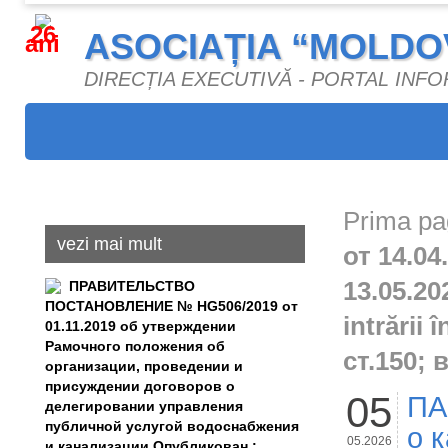
26
ASOCIAȚIA “MOLDO
ani
DIRECȚIA EXECUTIVĂ - PORTAL INF
Prima pa
vezi mai mult
от 14.0
13.05.2
ПРАВИТЕЛЬСТВО
ПОСТАНОВЛЕНИЕ № HG506/2019 от
intrării
01.11.2019 об утверждении
Рамочного положения об
ст.150; 
организации, проведении и
присуждении договоров о
05
ПА
делегировании управления
публичной услугой водоснабжения
о 
05.2026
и канализации Опубликован :