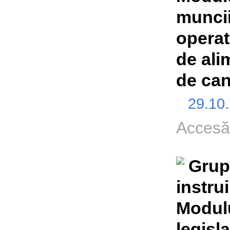
muncii
operato
de ali
de can
29.10
Accesă
Grup
instru
Modulu
legisl