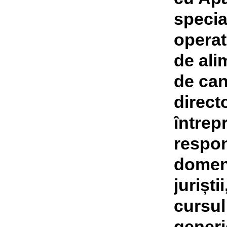
special
operato
de ali
de can
directo
întrepr
respon
domeni
juriști
cursul
generi