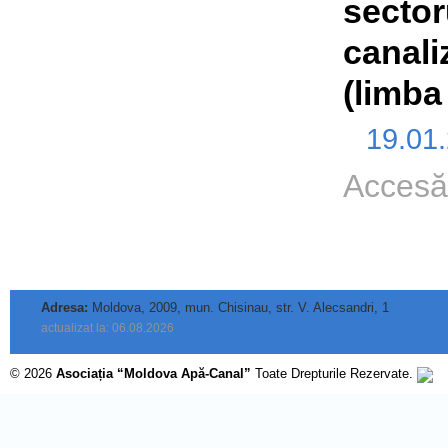
sector
canali
(limba
19.01
Accesă
Adresa:
Moldova, 2009, mun. Chisinau, str. V. Alecsandri, 1
actualizat la: 06.08.2026
© 2026
Asociația “Moldova Apă-Canal”
Toate Drepturile Rezervate.