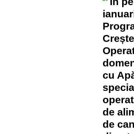
În pe
ianuar
Progra
Crește
Operat
domeni
cu Apă
special
operato
de ali
de can