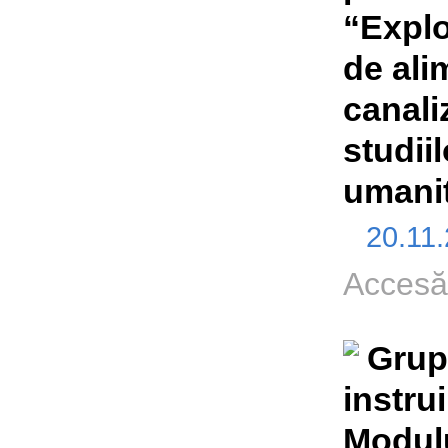
“Explo
de ali
canali
studii
umani
20.11
Accesă
Grup
instru
Modulu