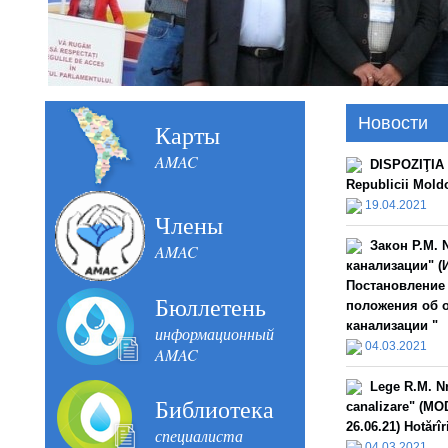
Новости
Карты
AMAC
DISPOZIŢIA n
Republicii Mold
19.04.2021
Члены
Закон Р.М. 
AMAC
канализации" (И
Постановление 
Бюллетень
положения об 
канализации "
информационный
04.03.2021
AMAC
Lege R.M. Nr
Библиотека
canalizare" (MOD
26.06.21) Hotărî
специалиста
04.03.2021