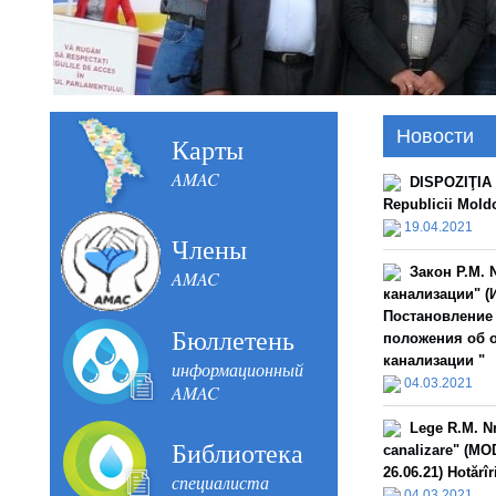
Новости
Карты
AMAC
DISPOZIŢIA n
Republicii Mold
19.04.2021
Члены
Закон Р.М. 
AMAC
канализации" (И
Постановление 
Бюллетень
положения об 
канализации "
информационный
04.03.2021
AMAC
Lege R.M. Nr
Библиотека
canalizare" (MOD
26.06.21) Hotărî
специалиста
04.03.2021