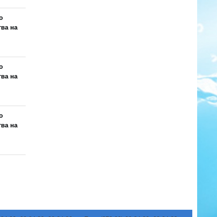
о
тва на
о
тва на
о
тва на