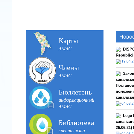
Ново
Карты
AMAC
DISPO
Republici
19.04.
Члены
Закон
AMAC
канализац
Постанов
Бюллетень
положени
канализа
информационный
04.03.
AMAC
Lege R
Библиотека
canalizar
26.06.21)
специалиста
04.03.