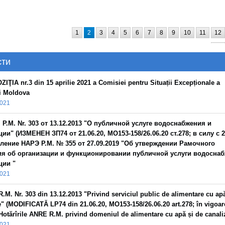
1
2
3
4
5
6
7
8
9
10
11
12
24
сти
ZIŢIA nr.3 din 15 aprilie 2021 a Comisiei pentru Situații Excepționale a
i Moldova
2021
 Р.М. Nr. 303 от 13.12.2013 "О публичной услуге водоснабжения и
ии" (ИЗМЕНЕН ЗП74 от 21.06.20, MO153-158/26.06.20 ст.278; в силу с 2
ление НАРЭ Р.М. № 355 от 27.09.2019 "Об утверждении Рамочного
я об организации и функционировании публичной услуги водоснаб
ции "
2021
.M. Nr. 303 din 13.12.2013 "Privind serviciul public de alimentare cu ap
e" (MODIFICATĂ LP74 din 21.06.20, MO153-158/26.06.20 art.278; în vigoar
 Hotărîrile ANRE R.M. privind domeniul de alimentare cu apă și de canali
2021