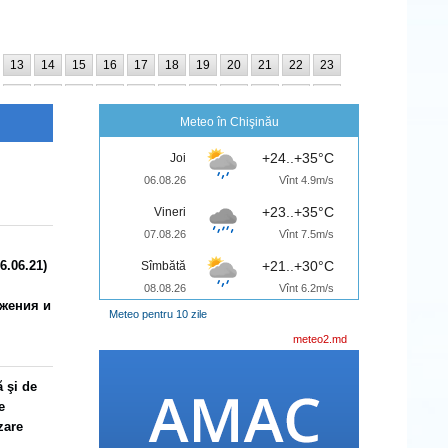
13
14
15
16
17
18
19
20
21
22
23
25
26
27
28
29
30
31
32
33
34
35
Meteo în Chişinău
+24..+35°C
Joi
06.08.26
Vînt 4.9m/s
+23..+35°C
Vineri
07.08.26
Vînt 7.5m/s
6.06.21)
+21..+30°C
Sîmbătă
08.08.26
Vînt 6.2m/s
жения и
Meteo pentru 10 zile
meteo2.md
ă şi de
e
zare