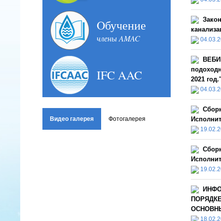
Закон
Oбучение
канализац
члены AMAC
04.03.
ВЕБИ
подоходн
IFC AAC
2021 год
04.03.
Сбор
Видео галерея
Фотогалерея
Исполнит
19.02.
Сбор
Исполнит
19.02.
ИНФО
ПОРЯДКЕ
ОСНОВНЫ
18.02.