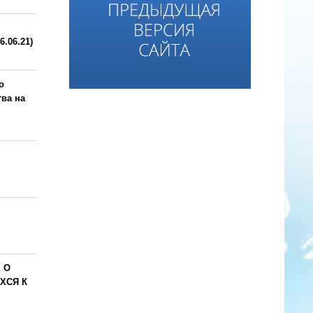
6.06.21)
о
тва на
 О
ХСЯ К