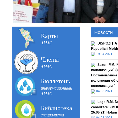
Новости
Карты
AMAC
DISPOZIŢIA n
Republicii Mold
19.04.2021
Члены
Закон Р.М. 
AMAC
канализации" (И
Постановление 
Бюллетень
положения об 
канализации "
информационный
04.03.2021
AMAC
Lege R.M. Nr
Библиотека
canalizare" (MOD
26.06.21) Hotărî
специалиста
04.03.2021