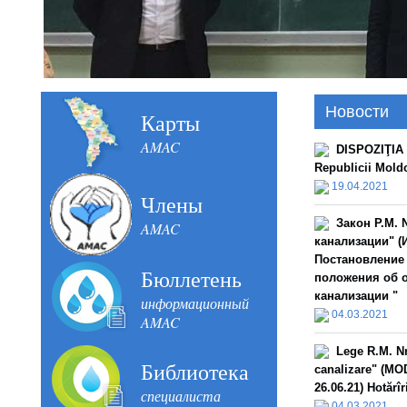
Новости
Карты
AMAC
DISPOZIŢIA n
Republicii Mold
19.04.2021
Члены
Закон Р.М. 
AMAC
канализации" (И
Постановление 
Бюллетень
положения об 
канализации "
информационный
04.03.2021
AMAC
Lege R.M. Nr
Библиотека
canalizare" (MOD
26.06.21) Hotărî
специалиста
04.03.2021