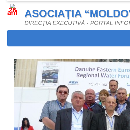
26
ASOCIAȚIA “MOLDO
ani
DIRECȚIA EXECUTIVĂ - PORTAL INF