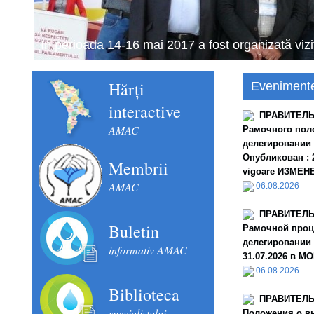
Schimbul de experiență în domeniul financiar con
septembrie 2018).
Hărți
Eveniment
interactive
ПРАВИТЕЛЬС
AMAC
Рамочного пол
делегировании
Опубликован : 2
Membrii
vigoare ИЗМЕНЕН
AMAC
06.08.2026
ПРАВИТЕЛЬС
Buletin
Рамочной проц
делегировании 
informativ AMAC
31.07.2026 в MO
06.08.2026
Biblioteca
ПРАВИТЕЛЬС
specialistului
Положения о в