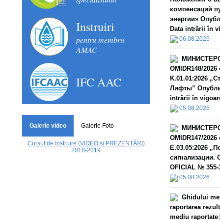
компенсаций п
энергии» Опубл
Instruiri
Data intrării în 
pentru membrii
06.08.2026
AMAC
МИНИСТЕРС
OMIDR148/2026 
IFC AAC
K.01.01:2026 „
Лифты” Опублик
intrării în vigoar
05.08.2026
Galerie video
Galerie Foto
МИНИСТЕРС
OMIDR147/2026 
Cursul de Instruire (VIDEO și PREZENTĂRI)
E.03.05:2026 „
2018-2019
сигнализации. 
OFICIAL № 355-3
05.08.2026
Ghidului met
raportarea rezult
mediu raportate