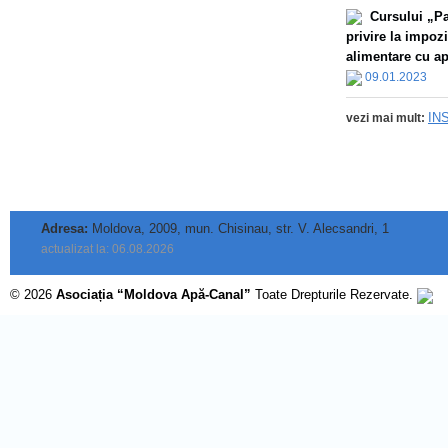
Сursului „Par
privire la impoz
alimentare cu apă
09.01.2023
IN
vezi mai mult:
Adresa:
Moldova, 2009, mun. Chisinau, str. V. Alecsandri, 1
actualizat la: 06.08.2026
© 2026
Asociația “Moldova Apă-Canal”
Toate Drepturile Rezervate.