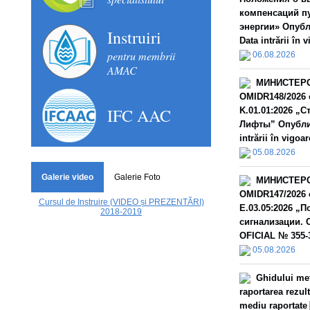
компенсаций п
энергии» Опубл
Instruiri
Data intrării în 
pentru membrii
06.08.2026
AMAC
МИНИСТЕРС
OMIDR148/2026 
IFC AAC
K.01.01:2026 „
Лифты” Опублик
intrării în vigoar
05.08.2026
Galerie video
Galerie Foto
МИНИСТЕРС
OMIDR147/2026 
Cursul de Instruire (VIDEO și PREZENTĂRI)
E.03.05:2026 „
2018-2019
сигнализации. 
OFICIAL № 355-3
05.08.2026
Ghidului met
raportarea rezult
mediu raportate