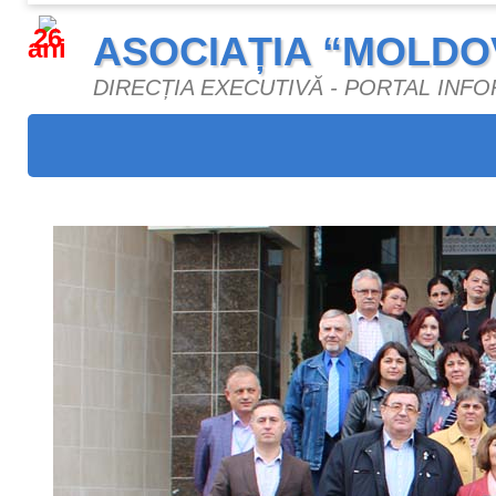
26
ASOCIAȚIA “MOLDO
ani
DIRECȚIA EXECUTIVĂ - PORTAL INF