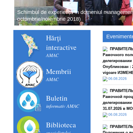
Schimbul de experiență în domeniul managementul
octombrie/noiembrie 2018)
Hărți
Eveniment
interactive
ПРАВИТЕЛЬС
AMAC
Рамочного пол
делегировании
Опубликован : 2
Membrii
vigoare ИЗМЕНЕН
AMAC
06.08.2026
ПРАВИТЕЛЬС
Buletin
Рамочной проц
делегировании 
informativ AMAC
31.07.2026 в MO
06.08.2026
Biblioteca
ПРАВИТЕЛЬС
specialistului
Положения о в