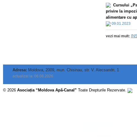
Сursului „Par
privire la impoz
alimentare cu apă
09.01.2023
IN
vezi mai mult:
Adresa:
Moldova, 2009, mun. Chisinau, str. V. Alecsandri, 1
actualizat la: 06.08.2026
© 2026
Asociația “Moldova Apă-Canal”
Toate Drepturile Rezervate.