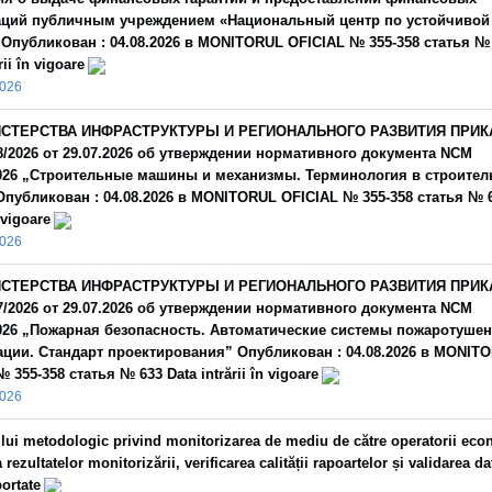
ций публичным учреждением «Национальный центр по устойчивой
 Опубликован : 04.08.2026 в MONITORUL OFICIAL № 355-358 статья №
rii în vigoare
2026
СТЕРСТВА ИНФРАСТРУКТУРЫ И РЕГИОНАЛЬНОГО РАЗВИТИЯ ПРИК
/2026 от 29.07.2026 об утверждении нормативного документа NCM
2026 „Строительные машины и механизмы. Терминология в строител
публикован : 04.08.2026 в MONITORUL OFICIAL № 355-358 статья № 6
n vigoare
2026
СТЕРСТВА ИНФРАСТРУКТУРЫ И РЕГИОНАЛЬНОГО РАЗВИТИЯ ПРИК
/2026 от 29.07.2026 об утверждении нормативного документа NCM
2026 „Пожарная безопасность. Автоматические системы пожаротушен
ации. Стандарт проектирования” Опубликован : 04.08.2026 в MONIT
 355-358 статья № 633 Data intrării în vigoare
2026
lui metodologic privind monitorizarea de mediu de către operatorii eco
 rezultatelor monitorizării, verificarea calității rapoartelor și validarea da
ortate