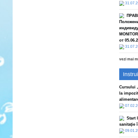
31.07.
ПРАВ
Положени
индивиду
MONITORU
от 05.06.
31.07.
vezi mai m
Instrui
Сursului „
la impozi
alimentare
07.02.
Start 
sanitaţie
09.01.