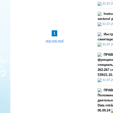
31.07.
Instru
sectorul p
31.07.
1
Инстр
санитаци
vezi mai mult
31.07.
ПРАВ
функцион
специаль
262-267 с
539/21.10.
31.07.
ПРАВ
Положени
деятельн
Data intr
06.09.24