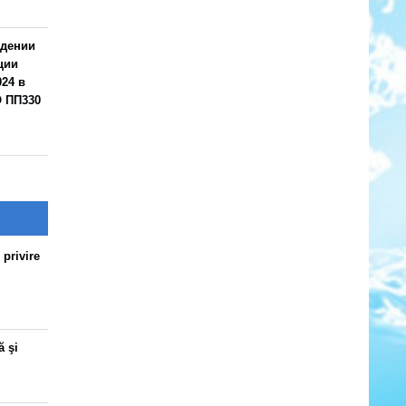
ждении
ции
24 в
О ПП330
 privire
ă şi