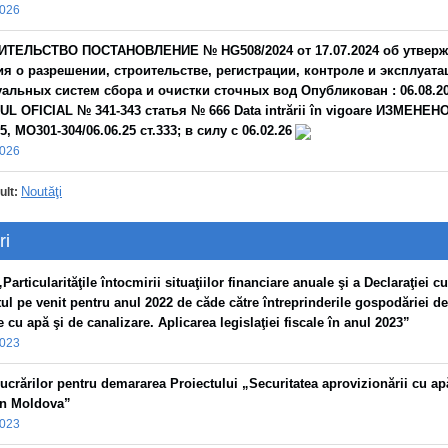
2026
ИТЕЛЬСТВО ПОСТАНОВЛЕНИЕ № HG508/2024 от 17.07.2024 oб утвер
я о разрешении, строительстве, регистрации, контроле и эксплуата
альных систем сбора и очистки сточных вод Опубликован : 06.08.20
L OFICIAL № 341-343 статья № 666 Data intrării în vigoare ИЗМЕНЕН
25, МО301-304/06.06.25 ст.333; в силу с 06.02.26
2026
Noutăţi
ult:
ri
Particularităţile întocmirii situaţiilor financiare anuale şi a Declaraţiei cu
tul pe venit pentru anul 2022 de căde către întreprinderile gospodăriei de
 cu apă şi de canalizare. Aplicarea legislaţiei fiscale în anul 2023”
2023
lucrărilor pentru demararea Proiectului „Securitatea aprovizionării cu ap
 în Moldova”
2023