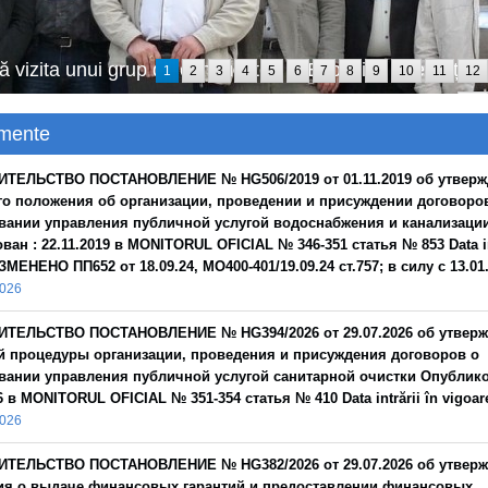
r contabil, la Centrul de Formare Profesională din cadr
1
2
3
4
5
6
7
8
9
10
11
12
24
mente
ИТЕЛЬСТВО ПОСТАНОВЛЕНИЕ № HG506/2019 от 01.11.2019 об утвер
о положения об организации, проведении и присуждении договоро
вании управления публичной услугой водоснабжения и канализаци
ан : 22.11.2019 в MONITORUL OFICIAL № 346-351 статья № 853 Data int
ЗМЕНЕНО ПП652 от 18.09.24, MO400-401/19.09.24 ст.757; в силу с 13.01
2026
ИТЕЛЬСТВО ПОСТАНОВЛЕНИЕ № HG394/2026 от 29.07.2026 об утвер
 процедуры организации, проведения и присуждения договоров о
вании управления публичной услугой санитарной очистки Опублико
6 в MONITORUL OFICIAL № 351-354 статья № 410 Data intrării în vigoar
2026
ИТЕЛЬСТВО ПОСТАНОВЛЕНИЕ № HG382/2026 от 29.07.2026 oб утвер
я о выдаче финансовых гарантий и предоставлении финансовых