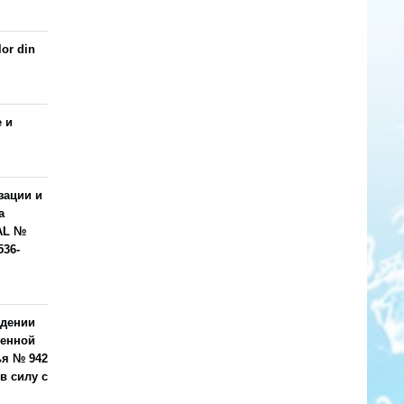
lor din
 и
зации и
а
AL №
536-
ждении
венной
ья № 942
 в силу с