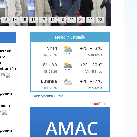
ul SC ApaVital SA, orașul Iași, România (26-28
13
14
15
16
17
18
19
20
21
22
23
25
26
27
28
29
30
31
32
33
34
35
Meteo în Chişinău
+23..+33°C
Vineri
ждении
07.08.26
Vînt 4m/s
в о
и
+22..+30°C
Sîmbătă
rării în
08.08.26
Vînt 5.8m/s
.25
+20..+27°C
Duminică
09.08.26
Vînt 5.4m/s
ждении
Meteo pentru 10 zile
meteo2.md
ван :
e
ждении