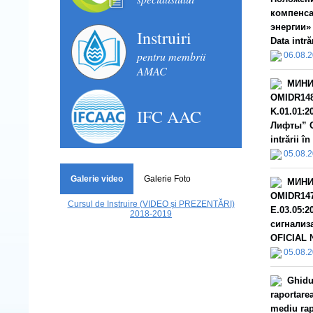
компенса
энергии»
Instruiri
Data intră
pentru membrii
06.08.
AMAC
МИНИ
OMIDR148
IFC AAC
K.01.01:
Лифты” О
intrării î
05.08.
Galerie video
Galerie Foto
МИНИ
OMIDR147
Cursul de Instruire (VIDEO și PREZENTĂRI)
E.03.05:
2018-2019
сигнализ
OFICIAL №
05.08.
Ghidu
raportarea
mediu rap