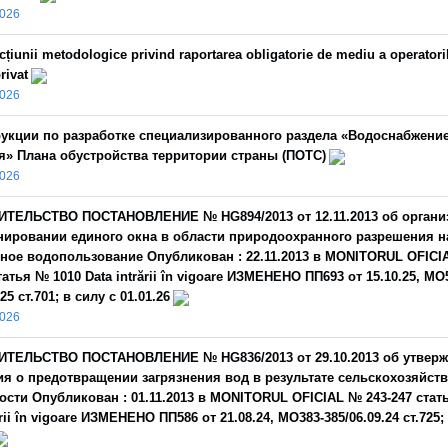
2026
cțiunii metodologice privind raportarea obligatorie de mediu a operatori
rivat
2026
укции по разработке специализированного раздела «Водоснабжение
я» Плана обустройства территории страны (ПОТС)
2026
ИТЕЛЬСТВО ПОСТАНОВЛЕНИЕ № HG894/2013 от 12.11.2013 об органи
ировании единого окна в области природоохранного разрешения н
ное водопользование Опубликован : 22.11.2013 в MONITORUL OFICI
татья № 1010 Data intrării în vigoare ИЗМЕНЕНО ПП693 от 15.10.25, MO
25 ст.701; в силу с 01.01.26
2026
ИТЕЛЬСТВО ПОСТАНОВЛЕНИЕ № HG836/2013 от 29.10.2013 об утвер
я о предотвращении загрязнения вод в результате сельскохозяйст
ости Опубликован : 01.11.2013 в MONITORUL OFICIAL № 243-247 стат
ării în vigoare ИЗМЕНЕНО ПП586 от 21.08.24, МО383-385/06.09.24 ст.725;