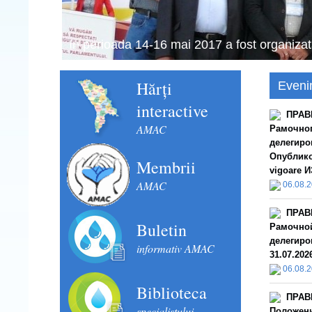
Schimbul de experiență în domeniul financia
septembrie 2018).
Hărți
Eveni
interactive
ПРАВ
AMAC
Рамочног
делегиро
Опубликов
Membrii
vigoare И
AMAC
06.08.
ПРАВ
Buletin
Рамочной
делегиро
informativ AMAC
31.07.202
06.08.
Biblioteca
ПРАВ
specialistului
Положени