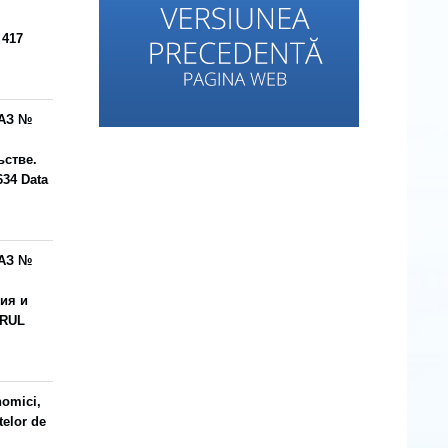
 417
АЗ №
ьстве.
34 Data
АЗ №
ия и
ORUL
nomici,
telor de