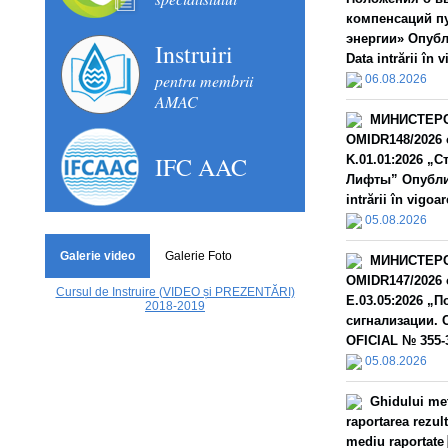
компенсаций п
энергии» Опубл
Instruiri
Data intrării în 
pentru membrii
06.08.2026
AMAC
МИНИСТЕРС
OMIDR148/2026 
IFC AAC
K.01.01:2026 „
Лифты” Опублик
intrării în vigoar
05.08.2026
Galerie video
Galerie Foto
МИНИСТЕРС
OMIDR147/2026 
Cursul de Instruire (VIDEO și PREZENTĂRI)
E.03.05:2026 „
2018-2019
сигнализации. 
OFICIAL № 355-3
05.08.2026
Ghidului met
raportarea rezult
mediu raportate