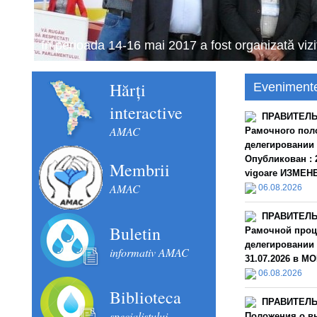
Schimbul de experiență în domeniul financiar con
septembrie 2018).
Hărți
Eveniment
interactive
ПРАВИТЕЛЬС
AMAC
Рамочного пол
делегировании
Опубликован : 2
Membrii
vigoare ИЗМЕНЕН
AMAC
06.08.2026
ПРАВИТЕЛЬС
Buletin
Рамочной проц
делегировании 
informativ AMAC
31.07.2026 в MO
06.08.2026
Biblioteca
ПРАВИТЕЛЬС
specialistului
Положения о в