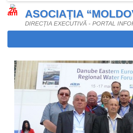
26
ASOCIAȚIA “MOLDO
ani
DIRECȚIA EXECUTIVĂ - PORTAL INF