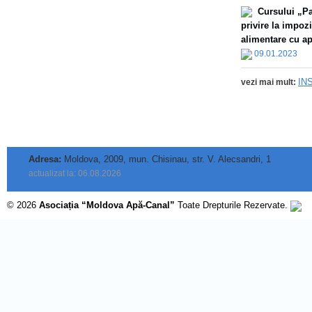
Сursului „Par
privire la impoz
alimentare cu apă
09.01.2023
IN
vezi mai mult:
Adresa:
Moldova, 2009, mun. Chisinau, str. V. Alecsandri, 1
actualizat la: 06.08.2026
© 2026
Asociația “Moldova Apă-Canal”
Toate Drepturile Rezervate.