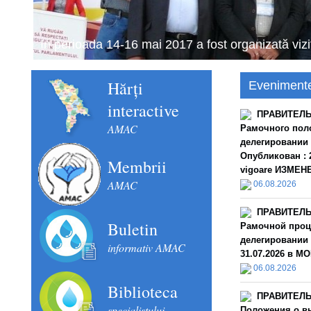
Schimbul de experiență în domeniul financiar con
septembrie 2018).
Hărți
Eveniment
interactive
ПРАВИТЕЛЬС
AMAC
Рамочного пол
делегировании
Опубликован : 2
Membrii
vigoare ИЗМЕНЕН
AMAC
06.08.2026
ПРАВИТЕЛЬС
Buletin
Рамочной проц
делегировании 
informativ AMAC
31.07.2026 в MO
06.08.2026
Biblioteca
ПРАВИТЕЛЬС
specialistului
Положения о в