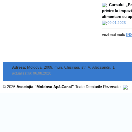
Сursului „Par
privire la impoz
alimentare cu apă
09.01.2023
IN
vezi mai mult:
Adresa:
Moldova, 2009, mun. Chisinau, str. V. Alecsandri, 1
actualizat la: 06.08.2026
© 2026
Asociația “Moldova Apă-Canal”
Toate Drepturile Rezervate.