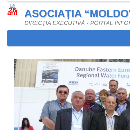
26
ASOCIAȚIA “MOLDO
ani
DIRECȚIA EXECUTIVĂ - PORTAL INF