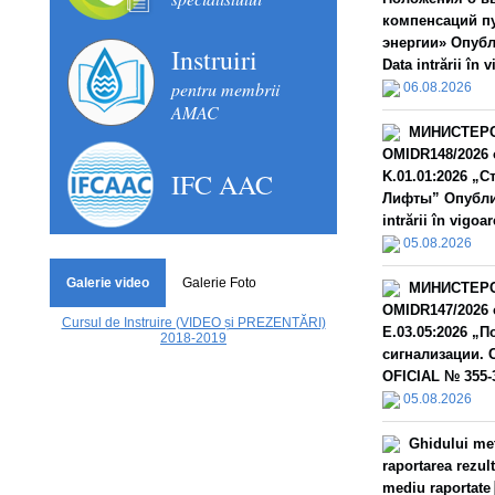
компенсаций п
энергии» Опубл
Instruiri
Data intrării în 
pentru membrii
06.08.2026
AMAC
МИНИСТЕРС
OMIDR148/2026 
IFC AAC
K.01.01:2026 „
Лифты” Опублик
intrării în vigoar
05.08.2026
Galerie video
Galerie Foto
МИНИСТЕРС
OMIDR147/2026 
Cursul de Instruire (VIDEO și PREZENTĂRI)
E.03.05:2026 „
2018-2019
сигнализации. 
OFICIAL № 355-3
05.08.2026
Ghidului met
raportarea rezult
mediu raportate